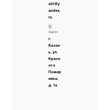
e51@y
andex.
ru
Адрес
г.
Казан
ь, ул.
Красн
ого
Пожар
ника,
д. 1а