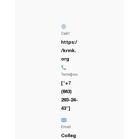
Сайт
https:/
/krmk.
org
Телефон
["+7
(843)
293-24-
43"]
Email
Colleg