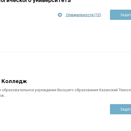
огического университета
Специальности (12)
Задат
й Колледж
 образовательное учреждение Высшего образования Казанский Технол
в...
Задат