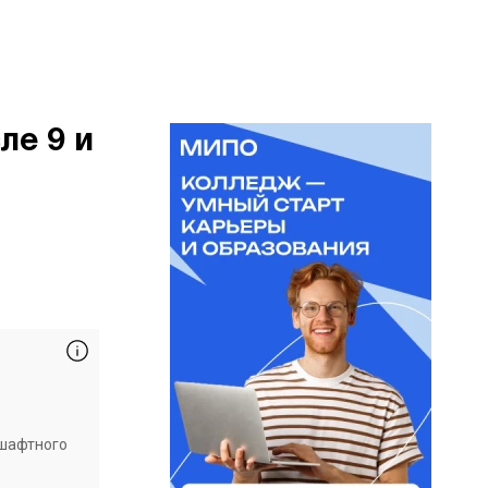
ле 9 и
дшафтного