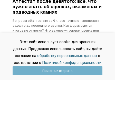
Аттестат после девятого: всё, что
нужно знать об оценках, экзаменах и
подводных камнях
Вопросы об аттестате за 9 класс начинают волновать
задолго до последнего звонка. Как формируются
итоговые отметки? Что важнее — годовая оценка или
результат ОГЭ? Влияют ли на документ старые тройки
по рисованию? Разбираемся в системе оценивания,
Этот сайт использует cookie для хранения
опираясь на актуальные нормативные документы и
данных. Продолжая использовать сайт, вы даёте
реальную практику школ.
согласие на
обработку персональных данных
в
соответствии с
Политикой конфиденциальности
2026-02-18 11:54:25
Из колледжа в университет: новая
Принять и закрыть
реальность поступления-2026. Что
изменилось и как использовать свой
шанс
Система высшего образования разворачивается лицом
к выпускникам колледжей. Раньше путь «колледж —
вуз» считался уделом тех, кто не решился идти в 10-й
класс. Сегодня это осознанная стратегия, дающая
ощутимые преимущества. Особенно с учетом