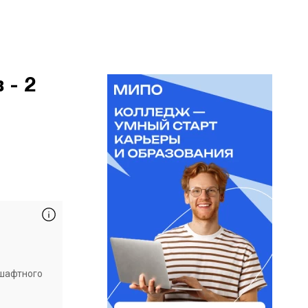
 - 2
дшафтного