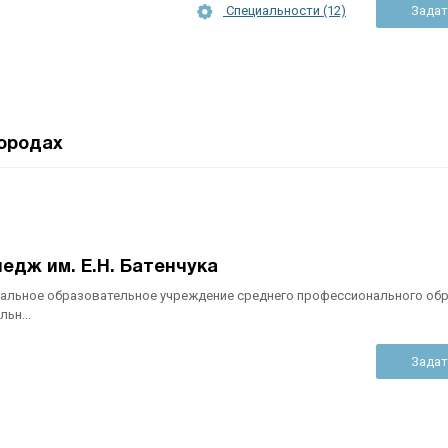
Специальности (12)
Задат
ородах
едж им. Е.Н. Батенчука
альное образовательное учреждение среднего профессионального об
ьн...
Задат