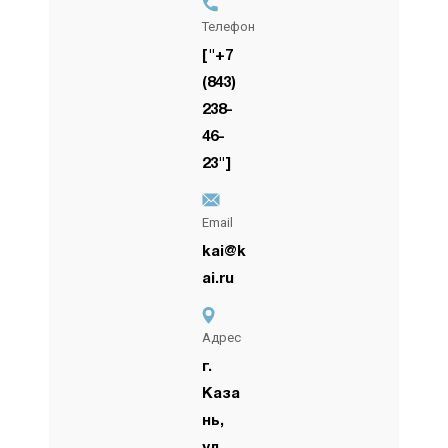
Телефон
["+7
(843)
238-
46-
23"]
Email
kai@k
ai.ru
Адрес
г.
Каза
нь,
ул.