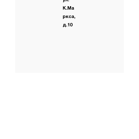
К.Ма
ркса,
д.10